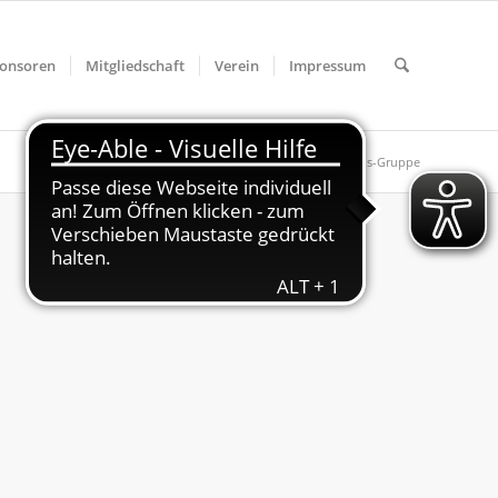
onsoren
Mitgliedschaft
Verein
Impressum
Du bist hier:
Startseite
/
Turnen
/
Hobby-Tischtennis-Gruppe