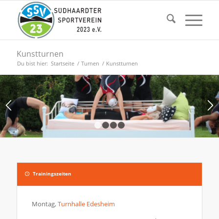
Kunstturnen
Du bist hier:
Startseite
/
Turnen
/
Kunstturnen
1
2
3
4
Trainingszeiten
Montag,
Turnhalle Edesheim