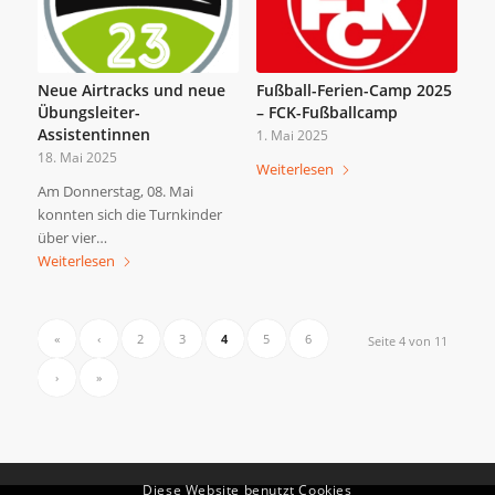
Neue Airtracks und neue
Fußball-Ferien-Camp 2025
Übungsleiter-
– FCK-Fußballcamp
Assistentinnen
1. Mai 2025
18. Mai 2025
Weiterlesen
Am Donnerstag, 08. Mai
konnten sich die Turnkinder
über vier…
Weiterlesen
«
‹
2
3
4
5
6
Seite 4 von 11
›
»
Diese Website benutzt Cookies