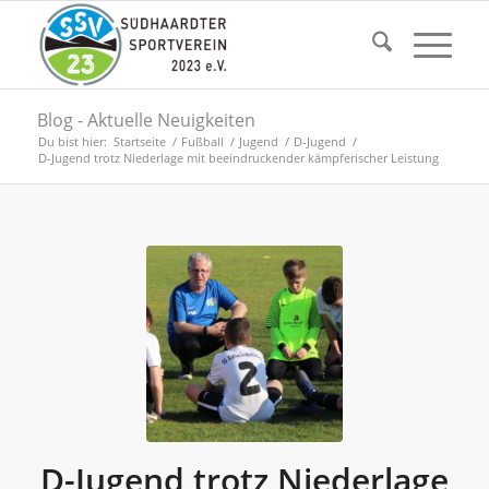
Blog - Aktuelle Neuigkeiten
Du bist hier:
Startseite
/
Fußball
/
Jugend
/
D-Jugend
/
D-Jugend trotz Niederlage mit beeindruckender kämpferischer Leistung
D-Jugend trotz Niederlage