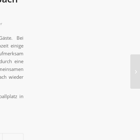
er
Gäste. Bei
zeit einige
 Aufmerksam
durch eine
emeinsamen
ach wieder
allplatz in