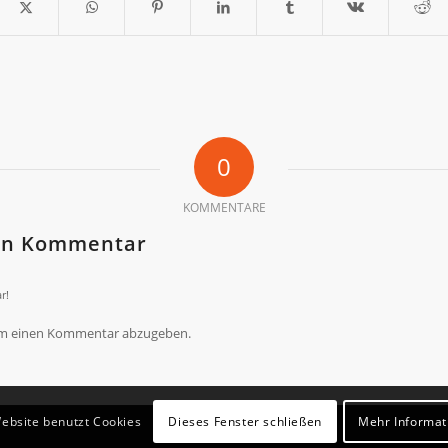
0
KOMMENTARE
nen Kommentar
r!
um einen Kommentar abzugeben.
Dieses Fenster schließen
Mehr Informat
ebsite benutzt Cookies