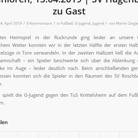
zu Gast
/
/
/
4. April 2019
0 Kommentare
in
Fußball
,
G-Jugend
,
Jugend
von
Martin Ziegl
tes Heimspiel in der Rückrunde ging leider an unsere 
hem Wetter konnten wir in der letzten Hälfte der ersten Halb
elzüge in Tore verwandeln. In der zweiten Halbzeit ließ die
annschaft – ein Spieler beschwerte sich über die Ablenkung 
cke im Auge – leider deutlich nach. Beim anschließenden g
essen konnten sich die Spieler in den Räumen des SV Roschb
.
spielt die G-Jugend gegen den TuS Knittelsheim auf dem Fußb
im.
ilen