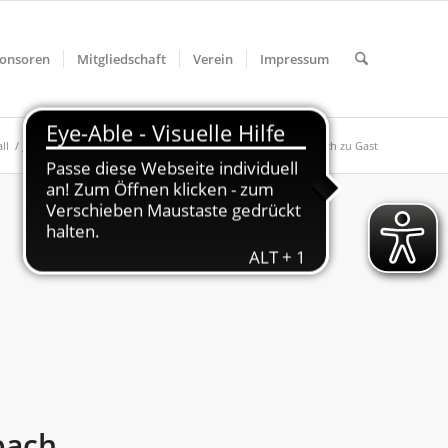
onsoren
Mitgliedschaft
Verein
Impressum
ll
/
Jugend
/
G-Jugend
/
G-Junioren, 13.04.2019 | SV Hagenbach zu Gast
bach