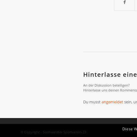
Hinterlasse ei
An der Diskussion beteiligen?
Hinterlasse uns deinen Kommenta
Du musst
angemeldet
sein, 
Diese W
© Copyright - Südhaardter Sportverein 23