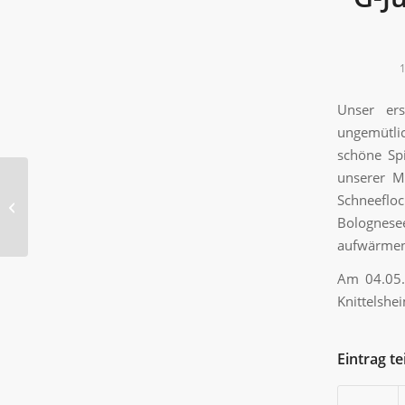
1
Unser ers
ungemütlic
schöne Spi
unserer M
E-Junioren, 13.04.2019 |
Schneeflo
E1 – FSV Offenbach II
Bolognese
aufwärmen
Am 04.05. 
Knittelshe
Eintrag te