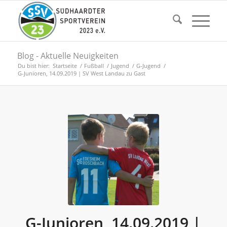
Blog - Aktuelle Neuigkeiten
Du bist hier:
Startseite
/
Fußball
/
Jugend
/
G-Jugend
/
G-Junioren, 14.09.2019 | SV West Landau zu Gast
G-Junioren, 14.09.2019 |