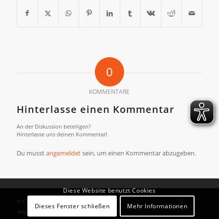
0
KOMMENTARE
Hinterlasse einen Kommentar
An der Diskussion beteiligen?
Hinterlasse uns deinen Kommentar!
Du musst
angemeldet
sein, um einen Kommentar abzugeben.
Diese Website benutzt Cookies
© Copyright - Südhaardter Sportverein 23
Dieses Fenster schließen
Mehr Informationen
Impressum
Datenschutzerklärung