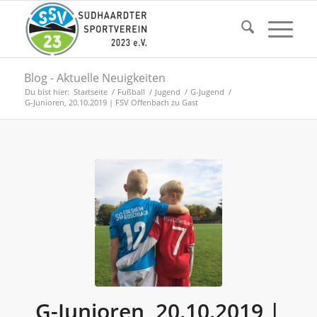
Blog - Aktuelle Neuigkeiten
Du bist hier:
Startseite
/
Fußball
/
Jugend
/
G-Jugend
/
G-Junioren, 20.10.2019 | FSV Offenbach zu Gast
G-Junioren, 20.10.2019 |