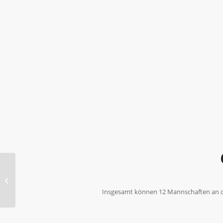
6. Hallencup für E-
Junioren (Anmeldung)
Insgesamt können 12 Mannschaften an de