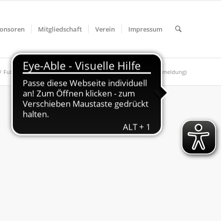
onsoren
Mitgliedschaft
Verein
Impressum
/
Fußball
/
Jugend
/
F-Jugend
/
6. Hallencup für F-Junioren (Anmeldung)