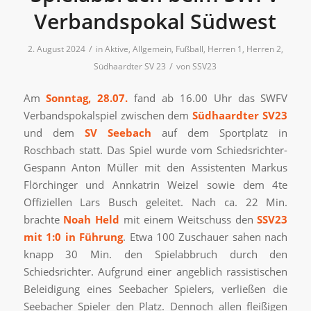
Verbandspokal Südwest
/
2. August 2024
in
Aktive
,
Allgemein
,
Fußball
,
Herren 1
,
Herren 2
,
/
Südhaardter SV 23
von
SSV23
Am
Sonntag, 28.07.
fand ab 16.00 Uhr das SWFV
Verbandspokalspiel zwischen dem
Südhaardter SV23
und dem
SV Seebach
auf dem Sportplatz in
Roschbach statt. Das Spiel wurde vom Schiedsrichter-
Gespann Anton Müller mit den Assistenten Markus
Flörchinger und Annkatrin Weizel sowie dem 4te
Offiziellen Lars Busch geleitet. Nach ca. 22 Min.
brachte
Noah Held
mit einem Weitschuss den
SSV23
mit 1:0 in Führung
. Etwa 100 Zuschauer sahen nach
knapp 30 Min. den Spielabbruch durch den
Schiedsrichter. Aufgrund einer angeblich rassistischen
Beleidigung eines Seebacher Spielers, verließen die
Seebacher Spieler den Platz. Dennoch allen fleißigen