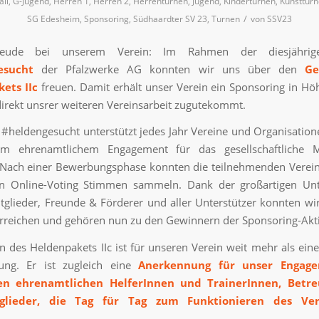
all
,
G-Jugend
,
Herren 1
,
Herren 2
,
Herrenturnen
,
Jugend
,
Kinderturnen
,
Kunsttur
/
SG Edesheim
,
Sponsoring
,
Südhaardter SV 23
,
Turnen
von
SSV23
eude bei unserem Verein: Im Rahmen der diesjährig
esucht
der Pfalzwerke AG konnten wir uns über den
Ge
ets IIc
freuen. Damit erhält unser Verein ein Sponsoring in H
direkt unsrer weiteren Vereinsarbeit zugutekommt.
 #heldengesucht unterstützt jedes Jahr Vereine und Organisatione
m ehrenamtlichem Engagement für das gesellschaftliche M
 Nach einer Bewerbungsphase konnten die teilnehmenden Verei
hen Online-Voting Stimmen sammeln. Dank der großartigen Unt
tglieder, Freunde & Förderer und aller Unterstützer konnten w
reichen und gehören nun zu den Gewinnern der Sponsoring-Akt
 des Heldenpakets IIc ist für unseren Verein weit mehr als eine 
zung. Er ist zugleich eine
Anerkennung für unser Engag
hen ehrenamtlichen HelferInnen und TrainerInnen, Betre
tglieder, die Tag für Tag zum Funktionieren des Ver
.