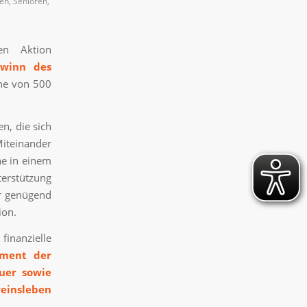
nen
,
Senioren
,
en Aktion
winn des
öhe von 500
n, die sich
iteinander
ne in einem
erstützung
ir genügend
ion.
finanzielle
ement
der
uer sowie
einsleben