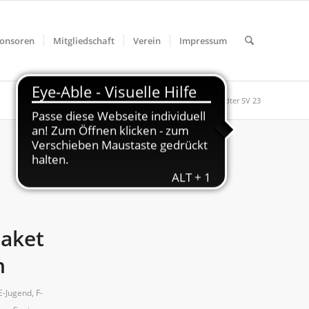
onsoren
Mitgliedschaft
Verein
Impressum
Du bist hier:
Startseite
/
Allgemein
/
Südhaardter SV 23
aket
n
E-Jugend
,
F-