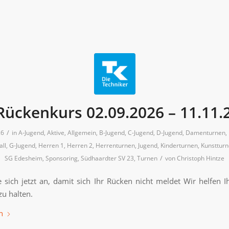
Rückenkurs 02.09.2026 – 11.11.
/
26
in
A-Jugend
,
Aktive
,
Allgemein
,
B-Jugend
,
C-Jugend
,
D-Jugend
,
Damenturnen
,
all
,
G-Jugend
,
Herren 1
,
Herren 2
,
Herrenturnen
,
Jugend
,
Kinderturnen
,
Kunsttur
/
SG Edesheim
,
Sponsoring
,
Südhaardter SV 23
,
Turnen
von
Christoph Hintze
 sich jetzt an, damit sich Ihr Rücken nicht meldet Wir helfen I
zu halten.
n