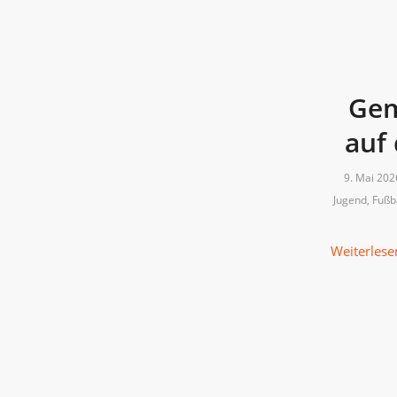
Gem
auf
9. Mai 202
Jugend
,
Fußb
Weiterlese