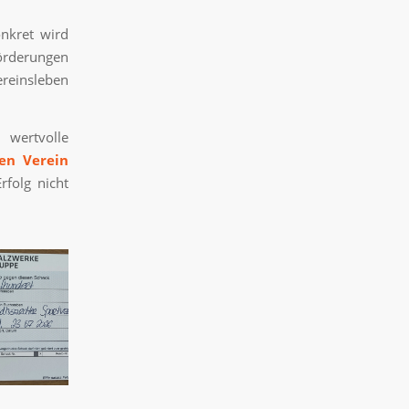
onkret wird
Förderungen
ereinsleben
wertvolle
ren Verein
rfolg nicht