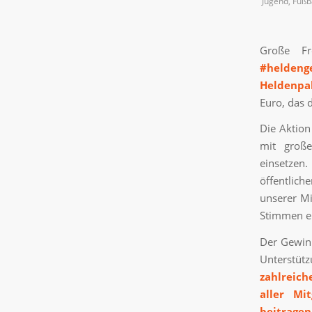
Jugend
,
Fußb
Große Fr
#heldeng
Heldenpak
Euro, das 
Die Aktion
mit große
einsetzen.
öffentlic
unserer Mi
Stimmen er
Der Gewinn
Unterstüt
zahlreic
aller Mi
beitragen