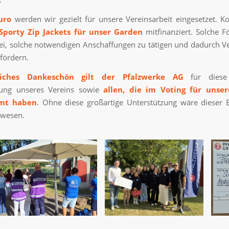
uro
werden wir gezielt für unsere Vereinsarbeit eingesetzet. K
Sporty Zip Jackets für unser Garden
mitfinanziert. Solche 
ei, solche notwendigen Anschaffungen zu tätigen und dadurch V
 fördern.
liches Dankeschön gilt der Pfalzwerke AG
für diese 
zung unseres Vereins sowie
allen, die im Voting für unse
mt haben
. Ohne diese großartige Unterstützung wäre dieser E
ewesen.