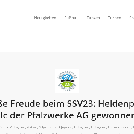
Neuigkeiten
Fußball
Tanzen
Turnen
Sp
e Freude beim SSV23: Heldenp
IIc der Pfalzwerke AG gewonne
/
26
in
A-Jugend
,
Aktive
,
Allgemein
,
B-Jugend
,
C-Jugend
,
D-Jugend
,
Damenturnen
,