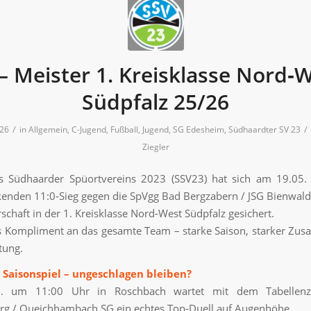
– Meister 1. Kreisklasse Nord‑
Südpfalz 25/26
/
/
026
in
Allgemein
,
C-Jugend
,
Fußball
,
Jugend
,
SG Edesheim
,
Südhaardter SV 23
Ziegler
s Südhaarder Spüortvereins 2023 (SSV23) hat sich am 19.05.
enden 11:0‑Sieg gegen die SpVgg Bad Bergzabern / JSG Bienwald I
schaft in der 1. Kreisklasse Nord‑West Südpfalz gesichert.
es Kompliment an das gesamte Team – starke Saison, starker Zu
tung.
 Saisonspiel – ungeschlagen bleiben?
. um 11:00 Uhr in Roschbach wartet mit dem Tabellenz
rg / Queichhambach SG ein echtes Top‑Duell auf Augenhöhe.