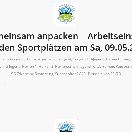
einsam anpacken – Arbeitsein
 den Sportplätzen am Sa, 09.05.
/
6
in
A-Jugend
,
Aktive
,
Allgemein
,
B-Jugend
,
C-Jugend
,
D-Jugend
,
Damenturnen
,
all
,
G-Jugend
,
Herren 1
,
Herren 2
,
Herrenturnen
,
Jugend
,
Kinderturnen
,
Kunsttur
/
SG Edesheim
,
Sponsoring
,
Südhaardter SV 23
,
Turnen
von
SSV23
n