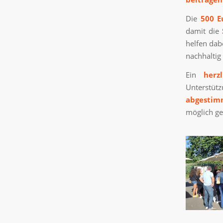
Die
500 E
damit die
helfen dab
nachhaltig
Ein
herz
Unterstüt
abgestim
möglich g