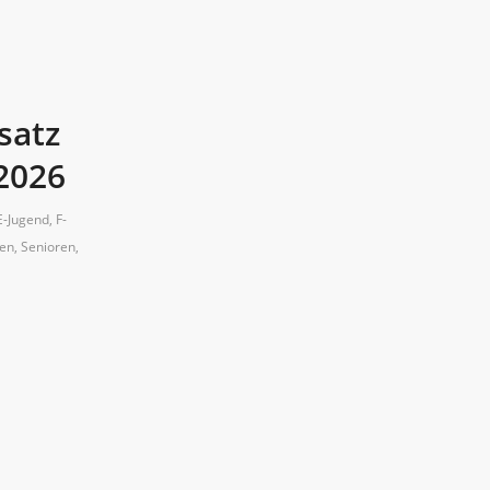
satz
2026
E-Jugend
,
F-
nen
,
Senioren
,