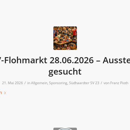
-Flohmarkt 28.06.2026 – Ausste
gesucht
/
/
21. Mai 2026
in
Allgemein
,
Sponsoring
,
Südhaardter SV 23
von
Franz Pioth
n