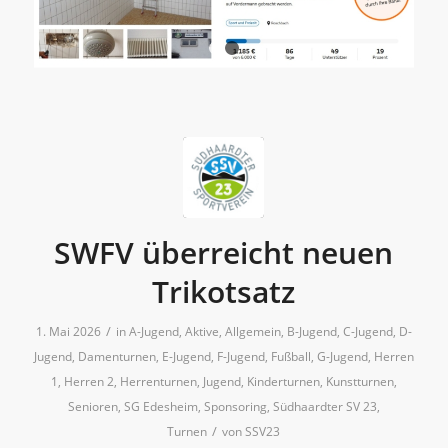
1
2
SWFV überreicht neuen
Trikotsatz
/
1. Mai 2026
in
A-Jugend
,
Aktive
,
Allgemein
,
B-Jugend
,
C-Jugend
,
D-
Jugend
,
Damenturnen
,
E-Jugend
,
F-Jugend
,
Fußball
,
G-Jugend
,
Herren
1
,
Herren 2
,
Herrenturnen
,
Jugend
,
Kinderturnen
,
Kunstturnen
,
Senioren
,
SG Edesheim
,
Sponsoring
,
Südhaardter SV 23
,
/
Turnen
von
SSV23