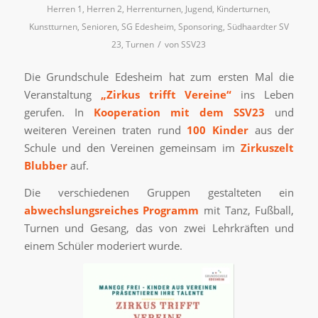
Herren 1
,
Herren 2
,
Herrenturnen
,
Jugend
,
Kinderturnen
,
Kunstturnen
,
Senioren
,
SG Edesheim
,
Sponsoring
,
Südhaardter SV
/
23
,
Turnen
von
SSV23
Die Grundschule Edesheim hat zum ersten Mal die
Veranstaltung
„Zirkus trifft Vereine“
ins Leben
gerufen. In
Kooperation mit dem SSV23
und
weiteren Vereinen traten rund
100 Kinder
aus der
Schule und den Vereinen gemeinsam im
Zirkuszelt
Blubber
auf.
Die verschiedenen Gruppen gestalteten ein
abwechslungsreiches Programm
mit Tanz, Fußball,
Turnen und Gesang, das von zwei Lehrkräften und
einem Schüler moderiert wurde.