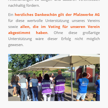
nachhaltig fördern.
Ein
herzliches Dankeschön gilt der Pfalzwerke AG
für diese wertvolle Unterstützung unseres Vereins
sowie
allen, die im Voting für unseren Verein
abgestimmt haben
. Ohne diese großartige
Unterstützung wäre dieser Erfolg nicht möglich
gewesen.
1
2
3
4
5
6