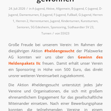
/
24. Juli 2026
in
A-Jugend
,
Aktive
,
Allgemein
,
B-Jugend
,
C-Jugend
,
D-
Jugend
,
Damenturnen
,
E-Jugend
,
F-Jugend
,
Fußball
,
G-Jugend
,
Herren
1
,
Herren 2
,
Herrenturnen
,
Jugend
,
Kinderturnen
,
Kunstturnen
,
Senioren
,
SG Edesheim
,
Sponsoring
,
Südhaardter SV 23
,
/
Turnen
von
SSV23
Große Freude bei unserem Verein: Im Rahmen der
diesjährigen Aktion
#heldengesucht
der Pfalzwerke
AG konnten wir uns über den
Gewinn des
Heldenpakets IIc
freuen. Damit erhält unser Verein
ein Sponsoring in Höhe von 500 Euro, das direkt
unsrer weiteren Vereinsarbeit zugutekommt.
Die Aktion #heldengesucht unterstützt jedes Jahr
Vereine und Organisationen, die sich mit großem
ehrenamtlichem Engagement für das gesellschaftliche
Miteinander einsetzen. Nach einer Bewerbungsphase
konnten die teilnehmenden Vereine in einem