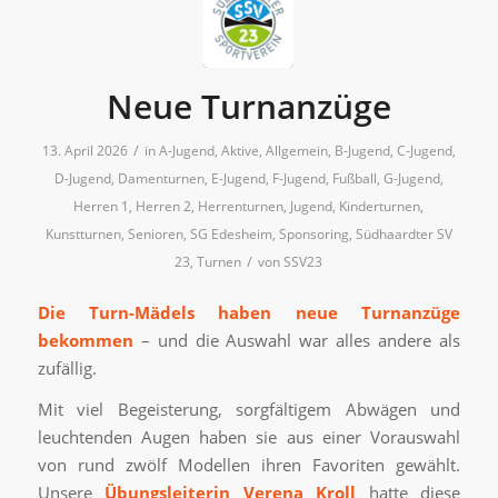
Neue Turnanzüge
/
13. April 2026
in
A-Jugend
,
Aktive
,
Allgemein
,
B-Jugend
,
C-Jugend
,
D-Jugend
,
Damenturnen
,
E-Jugend
,
F-Jugend
,
Fußball
,
G-Jugend
,
Herren 1
,
Herren 2
,
Herrenturnen
,
Jugend
,
Kinderturnen
,
Kunstturnen
,
Senioren
,
SG Edesheim
,
Sponsoring
,
Südhaardter SV
/
23
,
Turnen
von
SSV23
Die Turn-Mädels haben neue Turnanzüge
bekommen
– und die Auswahl war alles andere als
zufällig.
Mit viel Begeisterung, sorgfältigem Abwägen und
leuchtenden Augen haben sie aus einer Vorauswahl
von rund zwölf Modellen ihren Favoriten gewählt.
Unsere
Übungsleiterin Verena Kroll
hatte diese