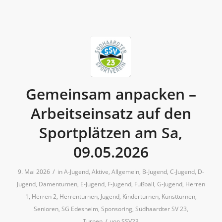
Gemeinsam anpacken –
Arbeitseinsatz auf den
Sportplätzen am Sa,
09.05.2026
/
9. Mai 2026
in
A-Jugend
,
Aktive
,
Allgemein
,
B-Jugend
,
C-Jugend
,
D-
Jugend
,
Damenturnen
,
E-Jugend
,
F-Jugend
,
Fußball
,
G-Jugend
,
Herren
1
,
Herren 2
,
Herrenturnen
,
Jugend
,
Kinderturnen
,
Kunstturnen
,
Senioren
,
SG Edesheim
,
Sponsoring
,
Südhaardter SV 23
,
/
Turnen
von
SSV23