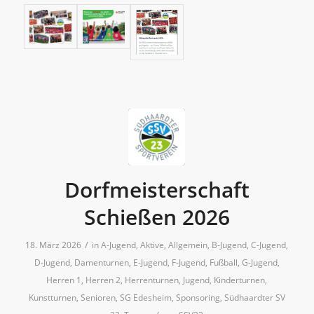
Dorfmeisterschaft
Schießen 2026
/
18. März 2026
in
A-Jugend
,
Aktive
,
Allgemein
,
B-Jugend
,
C-Jugend
,
D-Jugend
,
Damenturnen
,
E-Jugend
,
F-Jugend
,
Fußball
,
G-Jugend
,
Herren 1
,
Herren 2
,
Herrenturnen
,
Jugend
,
Kinderturnen
,
Kunstturnen
,
Senioren
,
SG Edesheim
,
Sponsoring
,
Südhaardter SV