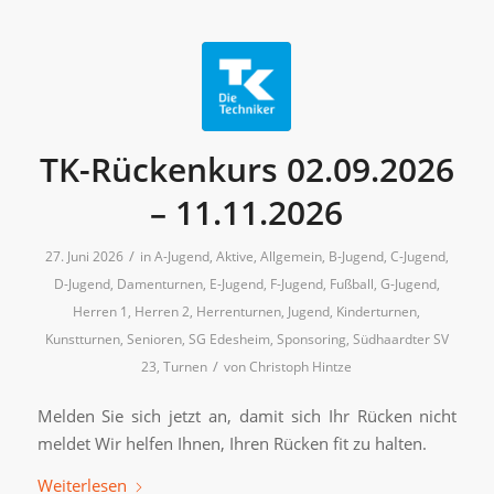
TK-Rückenkurs 02.09.2026
– 11.11.2026
/
27. Juni 2026
in
A-Jugend
,
Aktive
,
Allgemein
,
B-Jugend
,
C-Jugend
,
D-Jugend
,
Damenturnen
,
E-Jugend
,
F-Jugend
,
Fußball
,
G-Jugend
,
Herren 1
,
Herren 2
,
Herrenturnen
,
Jugend
,
Kinderturnen
,
Kunstturnen
,
Senioren
,
SG Edesheim
,
Sponsoring
,
Südhaardter SV
/
23
,
Turnen
von
Christoph Hintze
Melden Sie sich jetzt an, damit sich Ihr Rücken nicht
meldet Wir helfen Ihnen, Ihren Rücken fit zu halten.
Weiterlesen