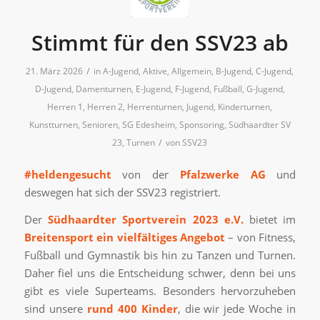
Stimmt für den SSV23 ab
/
21. März 2026
in
A-Jugend
,
Aktive
,
Allgemein
,
B-Jugend
,
C-Jugend
,
D-Jugend
,
Damenturnen
,
E-Jugend
,
F-Jugend
,
Fußball
,
G-Jugend
,
Herren 1
,
Herren 2
,
Herrenturnen
,
Jugend
,
Kinderturnen
,
Kunstturnen
,
Senioren
,
SG Edesheim
,
Sponsoring
,
Südhaardter SV
/
23
,
Turnen
von
SSV23
#heldengesucht
von der
Pfalzwerke AG
und
deswegen hat sich der SSV23 registriert.
Der
Südhaardter Sportverein 2023 e.V.
bietet im
Breitensport ein vielfältiges Angebot
– von Fitness,
Fußball und Gymnastik bis hin zu Tanzen und Turnen.
Daher fiel uns die Entscheidung schwer, denn bei uns
gibt es viele Superteams. Besonders hervorzuheben
sind unsere
rund 400 Kinder
, die wir jede Woche in