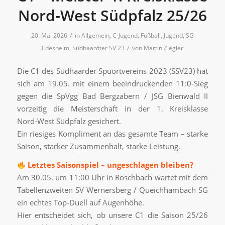
Nord‑West Südpfalz 25/26
/
20. Mai 2026
in
Allgemein
,
C-Jugend
,
Fußball
,
Jugend
,
SG
/
Edesheim
,
Südhaardter SV 23
von
Martin Ziegler
Die C1 des Südhaarder Spüortvereins 2023 (SSV23) hat
sich am 19.05. mit einem beeindruckenden 11:0‑Sieg
gegen die SpVgg Bad Bergzabern / JSG Bienwald II
vorzeitig die Meisterschaft in der 1. Kreisklasse
Nord‑West Südpfalz gesichert.
Ein riesiges Kompliment an das gesamte Team – starke
Saison, starker Zusammenhalt, starke Leistung.
Letztes Saisonspiel – ungeschlagen bleiben?
Am 30.05. um 11:00 Uhr in Roschbach wartet mit dem
Tabellenzweiten SV Wernersberg / Queichhambach SG
ein echtes Top‑Duell auf Augenhöhe.
Hier entscheidet sich, ob unsere C1 die Saison 25/26