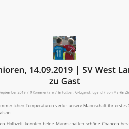
nioren, 14.09.2019 | SV West L
zu Gast
/
/
/
 September 2019
0 Kommentare
in
Fußball
,
G-Jugend
,
Jugend
von
Martin Zi
ommerlichen Temperaturen verlor unsere Mannschaft ihr erstes S
Saison.
sten Halbzeit konnten beide Mannschaften schöne Chancen hera