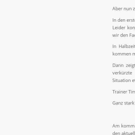
Aber nun 
In den ers
Leider kon
wir den Fa
In Halbzei
kommen mus
Dann zeig
verkürzte
Situation e
Trainer Ti
Ganz stark
Am kommen
den aktuel