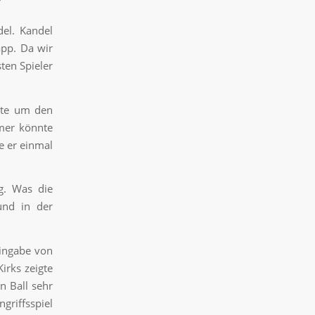
del. Kandel
app. Da wir
sten Spieler
tte um den
rmer könnte
e er einmal
ng. Was die
und in der
eingabe von
irks zeigte
n Ball sehr
griffsspiel