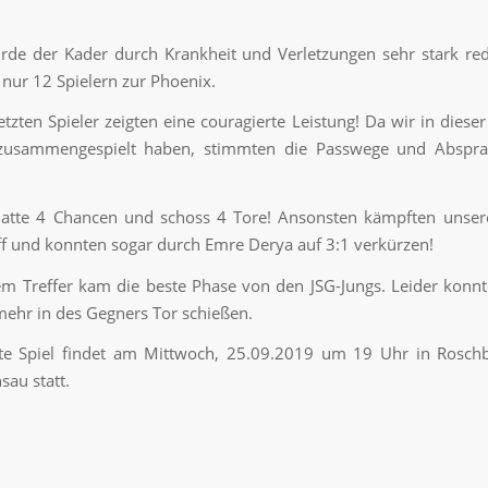
de der Kader durch Krankheit und Verletzungen sehr stark red
 nur 12 Spielern zur Phoenix.
etzten Spieler zeigten eine couragierte Leistung! Da wir in diese
zusammengespielt haben, stimmten die Passwege und Abspra
hatte 4 Chancen und schoss 4 Tore! Ansonsten kämpften unsere
f und konnten sogar durch Emre Derya auf 3:1 verkürzen!
m Treffer kam die beste Phase von den JSG-Jungs. Leider konn
 mehr in des Gegners Tor schießen.
te Spiel findet am Mittwoch, 25.09.2019 um 19 Uhr in Rosch
sau statt.