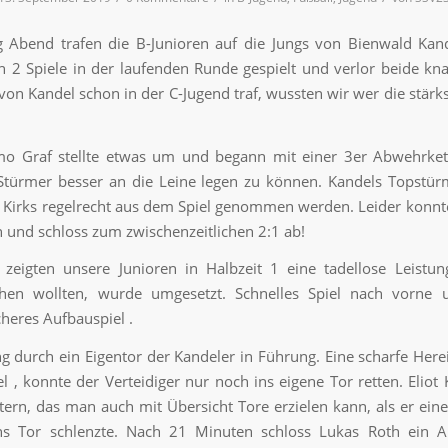
 Abend trafen die B-Junioren auf die Jungs von Bienwald Kan
n 2 Spiele in der laufenden Runde gespielt und verlor beide kn
 von Kandel schon in der C-Jugend traf, wussten wir wer die stärk
imo Graf stellte etwas um und begann mit einer 3er Abwehrke
Stürmer besser an die Leine legen zu können. Kandels Topstü
t Kirks regelrecht aus dem Spiel genommen werden. Leider konnt
 und schloss zum zwischenzeitlichen 2:1 ab!
zeigten unsere Junioren in Halbzeit 1 eine tadellose Leistu
ehen wollten, wurde umgesetzt. Schnelles Spiel nach vorne 
heres Aufbauspiel .
ng durch ein Eigentor der Kandeler in Führung. Eine scharfe Her
 , konnte der Verteidiger nur noch ins eigene Tor retten. Eliot K
ern, das man auch mit Übersicht Tore erzielen kann, als er eine
ns Tor schlenzte. Nach 21 Minuten schloss Lukas Roth ein An