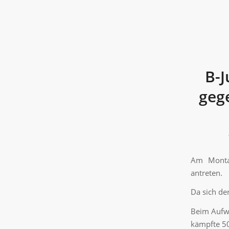
B-J
geg
Am Montag
antreten.
Da sich de
Beim Aufwä
kämpfte 50