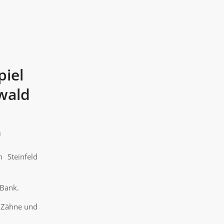
piel
wald
3
 Steinfeld
 Bank.
e Zähne und