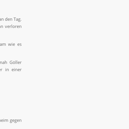
an den Tag.
nn verloren
 kam wie es
nah Göller
r in einer
heim gegen