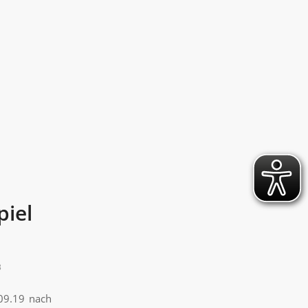
piel
3
09.19 nach