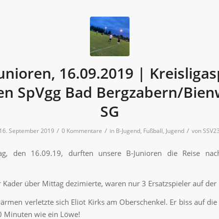
unioren, 16.09.2019 | Kreisligas
en SpVgg Bad Bergzabern/Bien
SG
/
/
/
16. September 2019
0 Kommentare
in
B-Jugend
,
Fußball
,
Jugend
von
SSV2
, den 16.09.19, durften unsere B-Junioren die Reise nach
r Kader über Mittag dezimierte, waren nur 3 Ersatzspieler auf der
rmen verletzte sich Eliot Kirks am Oberschenkel. Er biss auf di
 Minuten wie ein Löwe!