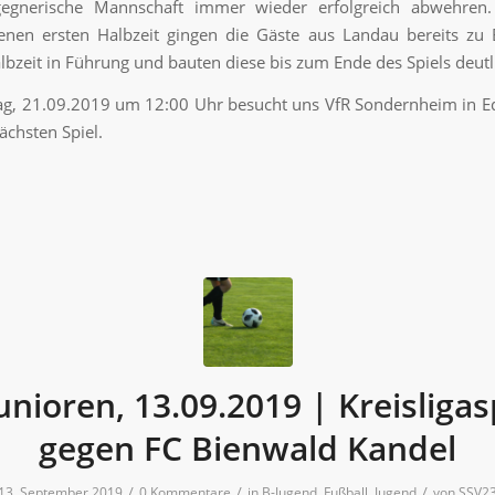
egnerische Mannschaft immer wieder erfolgreich abwehren
enen ersten Halbzeit gingen die Gäste aus Landau bereits zu
lbzeit in Führung und bauten diese bis zum Ende des Spiels deutl
g, 21.09.2019 um 12:00 Uhr besucht uns VfR Sondernheim in E
chsten Spiel.
unioren, 13.09.2019 | Kreisligas
gegen FC Bienwald Kandel
/
/
/
13. September 2019
0 Kommentare
in
B-Jugend
,
Fußball
,
Jugend
von
SSV2