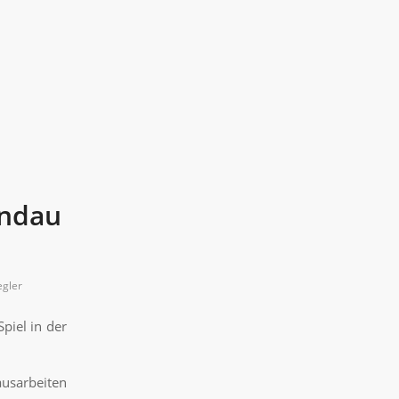
andau
egler
piel in der
usarbeiten