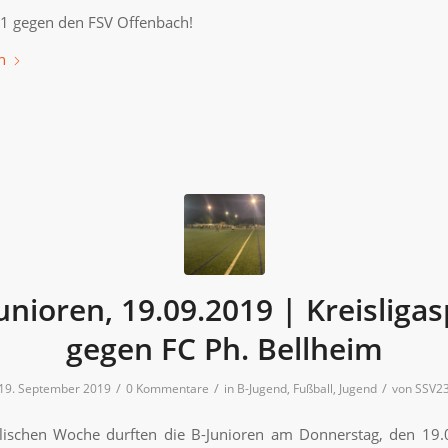
1:1 gegen den FSV Offenbach!
n
unioren, 19.09.2019 | Kreisligas
gegen FC Ph. Bellheim
/
/
/
19. September 2019
0 Kommentare
in
B-Jugend
,
Fußball
,
Jugend
von
SSV2
glischen Woche durften die B-Junioren am Donnerstag, den 19.