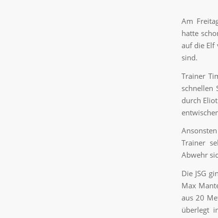
Am Freitag
hatte scho
auf die Elf
sind.
Trainer T
schnellen 
durch Elio
entwischen
Ansonsten 
Trainer s
Abwehr sic
Die JSG gi
Max Mantel
aus 20 Met
überlegt i