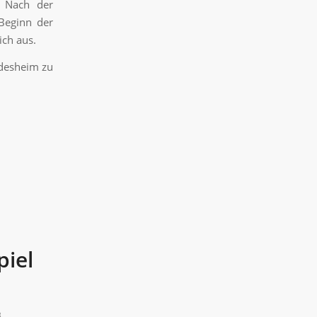
. Nach der
 Beginn der
ich aus.
desheim zu
piel
3