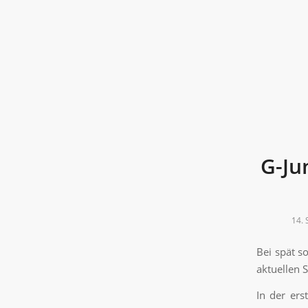
G-Ju
14.
Bei spät s
aktuellen 
In der er