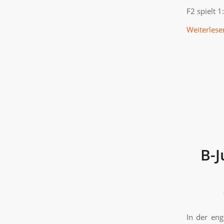
F2 spielt 
Weiterlese
B-J
In der en