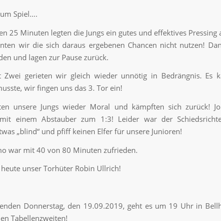
zum Spiel….
ten 25 Minuten legten die Jungs ein gutes und effektives Pressing 
nten wir die sich daraus ergebenen Chancen nicht nutzen! Da
den und lagen zur Pause zurück.
t Zwei gerieten wir gleich wieder unnötig in Bedrängnis. Es
ste, wir fingen uns das 3. Tor ein!
ten unsere Jungs wieder Moral und kämpften sich zurück! Jo
 mit einem Abstauber zum 1:3! Leider war der Schiedsrichte
twas „blind“ und pfiff keinen Elfer für unsere Junioren!
mo war mit 40 von 80 Minuten zufrieden.
 heute unser Torhüter Robin Ullrich!
den Donnerstag, den 19.09.2019, geht es um 19 Uhr in Bell
len Tabellenzweiten!