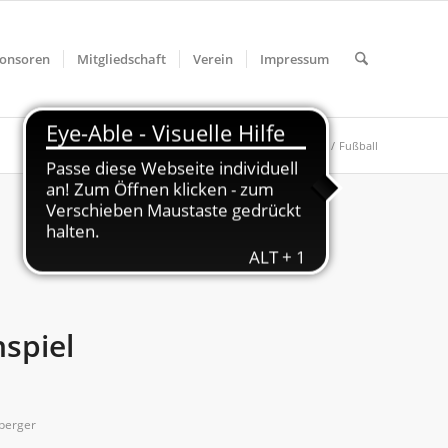
onsoren
Mitgliedschaft
Verein
Impressum
Du bist hier:
Startseite
/
Fußball
nspiel
berger