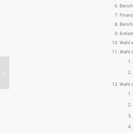
Berich
Finanz
Berich
Entlas
Wahl e
Wahl d
Absage der SGE
Mitgliederversammlung
2024
Wahl 