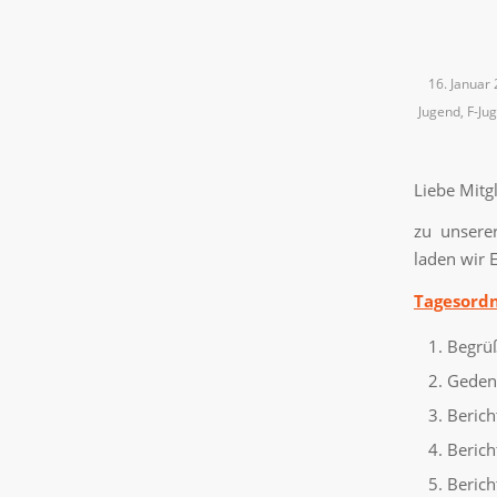
16. Januar
Jugend
,
F-Ju
Liebe Mitgl
zu unser
laden wir 
Tagesord
Begrü
Gedenk
Berich
Berich
Berich