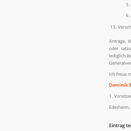
Versc
Anträge, d
oder satz
lediglich 
Generalve
Ich freue 
Dominik 
1. Vorsitz
Edesheim,
Eintrag te