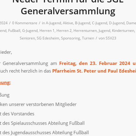
Generalversammlung
/
/
 2024
0 Kommentare
in
A-Jugend
,
Aktive
,
B-Jugend
,
C-Jugend
,
D-Jugend
,
Dame
gend
,
Fußball
,
G-Jugend
,
Herren 1
,
Herren 2
,
Herrenturnen
,
Jugend
,
Kinderturnen
,
/
Senioren
,
SG Edesheim
,
Sponsoring
,
Turnen
von
SSV23
ieder,
er Generalversammlung am
Freitag, den 23. Februar 2024 
Euch recht herzlich in das
Pfarrheim St. Peter und Paul Edesh
nung:
ßung
en unserer verstorbenen Mitglieder
t des Vorstandes
t des Spielausschusses Abteilung Fußball
t des Jugendausschusses Abteilung Fußball