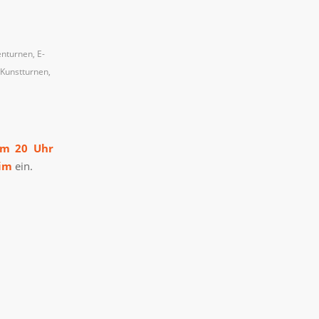
nturnen
,
E-
Kunstturnen
,
um 20 Uhr
eim
ein.