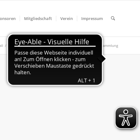
onsoren
Mitgliedschaft
Verein
Impressum
ll
/
Jugend
/
A-Jugend
/
Neuer Termin für die SGE Generalversammlung