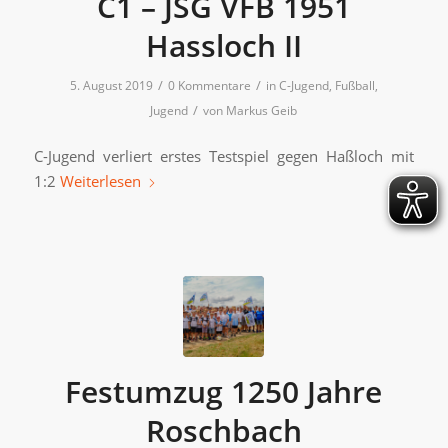
C1 – JSG VFB 1951
Hassloch II
/
/
5. August 2019
0 Kommentare
in
C-Jugend
,
Fußball
,
/
Jugend
von
Markus Geib
C-Jugend verliert erstes Testspiel gegen Haßloch mit
1:2
Weiterlesen
Festumzug 1250 Jahre
Roschbach