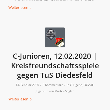
Weiterlesen
C-Junioren, 12.02.2020 |
Kreisfreundschaftsspiele
gegen TuS Diedesfeld
/
/
14. Februar 2020
0 Kommentare
in
C-Jugend
,
Fußball
,
/
Jugend
von
Martin Ziegler
Weiterlesen