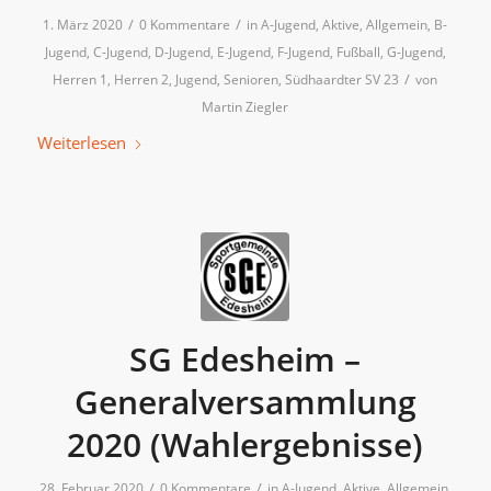
/
/
1. März 2020
0 Kommentare
in
A-Jugend
,
Aktive
,
Allgemein
,
B-
Jugend
,
C-Jugend
,
D-Jugend
,
E-Jugend
,
F-Jugend
,
Fußball
,
G-Jugend
,
/
Herren 1
,
Herren 2
,
Jugend
,
Senioren
,
Südhaardter SV 23
von
Martin Ziegler
Weiterlesen
SG Edesheim –
Generalversammlung
2020 (Wahlergebnisse)
/
/
28. Februar 2020
0 Kommentare
in
A-Jugend
,
Aktive
,
Allgemein
,