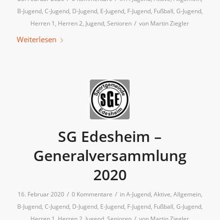
B-Jugend
,
C-Jugend
,
D-Jugend
,
E-Jugend
,
F-Jugend
,
Fußball
,
G-Jugend
,
/
Herren 1
,
Herren 2
,
Jugend
,
Senioren
von
Martin Ziegler
Weiterlesen
SG Edesheim –
Generalversammlung
2020
/
/
16. Februar 2020
0 Kommentare
in
A-Jugend
,
Aktive
,
Allgemein
,
B-Jugend
,
C-Jugend
,
D-Jugend
,
E-Jugend
,
F-Jugend
,
Fußball
,
G-Jugend
,
/
Herren 1
,
Herren 2
,
Jugend
,
Senioren
von
Martin Ziegler