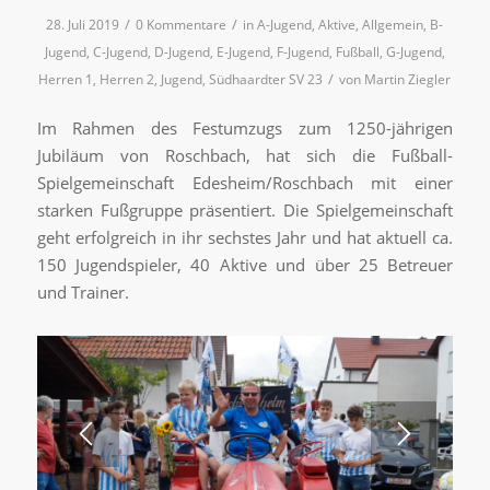
/
/
28. Juli 2019
0 Kommentare
in
A-Jugend
,
Aktive
,
Allgemein
,
B-
Jugend
,
C-Jugend
,
D-Jugend
,
E-Jugend
,
F-Jugend
,
Fußball
,
G-Jugend
,
/
Herren 1
,
Herren 2
,
Jugend
,
Südhaardter SV 23
von
Martin Ziegler
Im Rahmen des Festumzugs zum 1250-jährigen
Jubiläum von Roschbach, hat sich die Fußball-
Spielgemeinschaft Edesheim/Roschbach mit einer
starken Fußgruppe präsentiert. Die Spielgemeinschaft
geht erfolgreich in ihr sechstes Jahr und hat aktuell ca.
150 Jugendspieler, 40 Aktive und über 25 Betreuer
und Trainer.