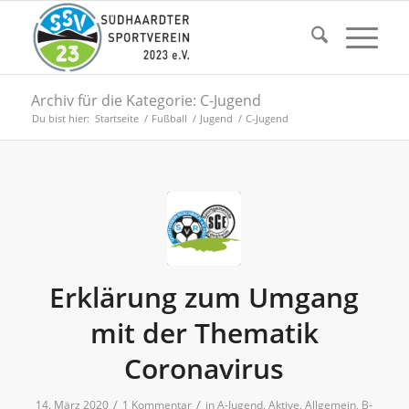
Archiv für die Kategorie: C-Jugend
Du bist hier:
Startseite
/
Fußball
/
Jugend
/
C-Jugend
Erklärung zum Umgang
mit der Thematik
Coronavirus
/
/
14. März 2020
1 Kommentar
in
A-Jugend
,
Aktive
,
Allgemein
,
B-