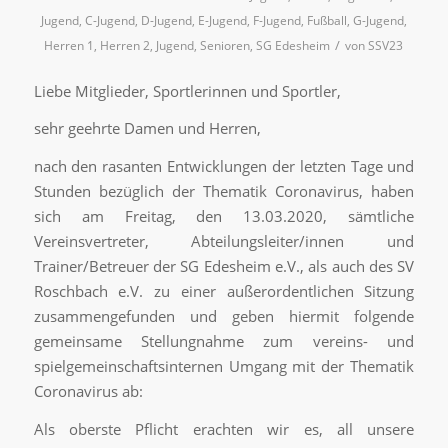
Jugend
,
C-Jugend
,
D-Jugend
,
E-Jugend
,
F-Jugend
,
Fußball
,
G-Jugend
,
/
Herren 1
,
Herren 2
,
Jugend
,
Senioren
,
SG Edesheim
von
SSV23
Liebe Mitglieder, Sportlerinnen und Sportler,
sehr geehrte Damen und Herren,
nach den rasanten Entwicklungen der letzten Tage und
Stunden bezüglich der Thematik Coronavirus, haben
sich am Freitag, den 13.03.2020, sämtliche
Vereinsvertreter, Abteilungsleiter/innen und
Trainer/Betreuer der SG Edesheim e.V., als auch des SV
Roschbach e.V. zu einer außerordentlichen Sitzung
zusammengefunden und geben hiermit folgende
gemeinsame Stellungnahme zum vereins- und
spielgemeinschaftsinternen Umgang mit der Thematik
Coronavirus ab:
Als oberste Pflicht erachten wir es, all unsere