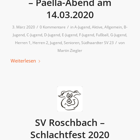
– Paella-Abend am
14.03.2020
/
/
3. März 2020
0 Kommentare
in
A-Jugend
,
Aktive
,
Allgemein
,
B-
Jugend
,
C-Jugend
,
D-Jugend
,
E-Jugend
,
F-Jugend
,
Fußball
,
G-Jugend
,
/
Herren 1
,
Herren 2
,
Jugend
,
Senioren
,
Südhaardter SV 23
von
Martin Ziegler
Weiterlesen
SV Roschbach –
Schlachtfest 2020