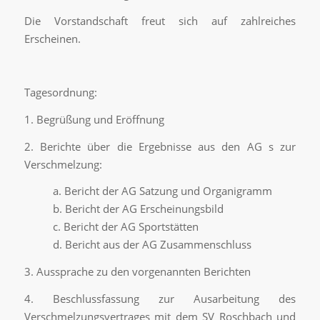
Die Vorstandschaft freut sich auf zahlreiches
Erscheinen.
Tagesordnung:
1.
Begrüßung und Eröffnung
2.
Bericht
e
übe
r
d
ie
Ergebnisse aus
den
AG s zur
Verschmelzung
:
a.
Bericht der
AG Satzung und Org
anigramm
b.
Bericht der
AG
Erscheinungsbild
c.
Bericht der
AG S
portst
ätte
n
d.
Bericht aus der AG Zusammenschluss
3.
A
ussprache zu den
vorgenannten
Berichten
4.
Beschlussfassung zur
Ausarbeitung
des
Verschmelzungsvertrages mit
dem
SV Roschbach und