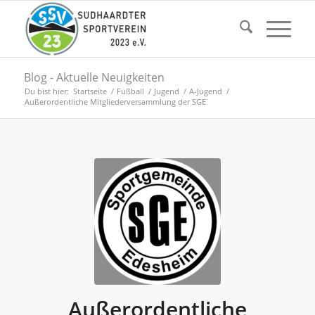
Blog - Aktuelle Neuigkeiten
Du bist hier:
Startseite
/
Fußball
/
Jugend
/
A-Jugend
/
Außerordentliche Mitgliederversammlung der SGE
Außerordentliche