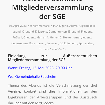
Mitgliederversammlung
der SGE
/
/
30. April 2023
0 Kommentare
in
A-Jugend
,
Aktive
,
Allgemein
,
B-
Jugend
,
C-Jugend
,
D-Jugend
,
Damenturnen
,
E-Jugend
,
F-Jugend
,
Fußball
,
G-Jugend
,
Herren 1
,
Herren 2
,
Herrenturnen
,
Jugend
,
Kinderturnen
,
Kunstturnen
,
Senioren
,
SG Edesheim
,
Sponsoring
,
/
Turnen
von
SSV23
Einladung zur Außerordentlichen
Mitgliederversammlung der SGE
Wann: Freitag, 12. Mai 2023, 20.00 Uhr
Wo: Gemeindehalle
Edesheim
Thema des Abends ist die Verschmelzung der drei
Vereine, konkret sind dies Informationen zu den
Ergebnissen der Arbeitsgruppen und der Austausch
darüber mit den Mitgliedern.