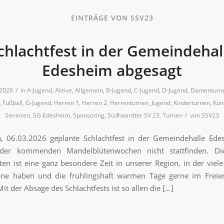
EINTRÄGE VON SSV23
chlachtfest in der Gemeindehal
Edesheim abgesagt
/
 2026
in
A-Jugend
,
Aktive
,
Allgemein
,
B-Jugend
,
C-Jugend
,
D-Jugend
,
Damenturn
,
Fußball
,
G-Jugend
,
Herren 1
,
Herren 2
,
Herrenturnen
,
Jugend
,
Kinderturnen
,
Kun
/
Senioren
,
SG Edesheim
,
Sponsoring
,
Südhaardter SV 23
,
Turnen
von
SSV23
a, 06.03.2026 geplante Schlachtfest in der Gemeindehalle Ede
der kommenden Mandelblütenwochen nicht stattfinden. Di
en ist eine ganz besondere Zeit in unserer Region, in der vie
äne haben und die frühlingshaft warmen Tage gerne im Freie
t der Absage des Schlachtfests ist so allen die […]