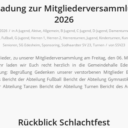
ladung zur Mitgliederversamm
2026
/
 2026
in
A-Jugend
,
Aktive
,
Allgemein
,
B-Jugend
,
C-Jugend
,
D-Jugend
,
Damenturn
,
Fußball
,
G-Jugend
,
Herren 1
,
Herren 2
,
Herrenturnen
,
Jugend
,
Kinderturnen
,
Kun
/
Senioren
,
SG Edesheim
,
Sponsoring
,
Südhaardter SV 23
,
Turnen
von
SSV23
lieder, zu unserer Mitgliederversammlung am Freitag, den 06. 
 laden wir Euch recht herzlich in die Gemeindehalle Ede
ung: Begrüßung Gedenken unserer verstorbenen Mitglieder B
 Bericht der Abteilung Fußball Bericht der Abteilung Gymnasti
r Abteilung Tanzen Bericht der Abteilung Turnen Bericht des 
Rückblick Schlachtfest