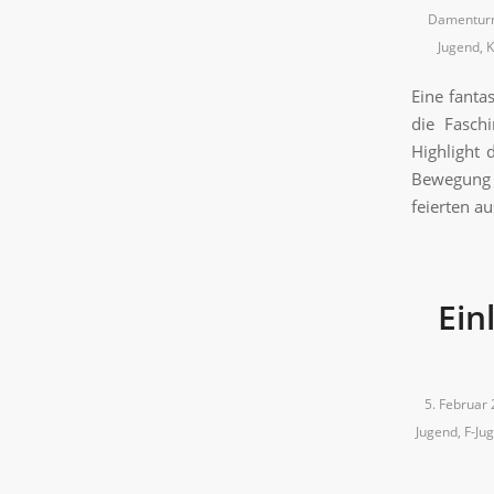
Damentur
Jugend
,
K
Eine fanta
die Fasch
Highlight 
Bewegung 
feierten a
Ein
5. Februar
Jugend
,
F-Ju