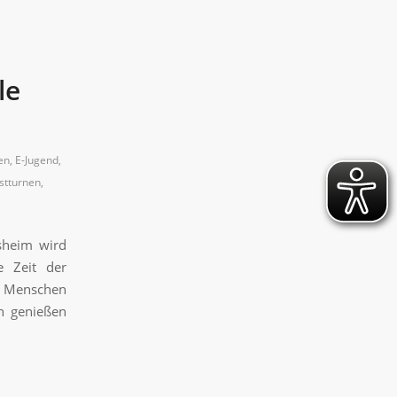
le
en
,
E-Jugend
,
stturnen
,
sheim wird
e Zeit der
le Menschen
n genießen