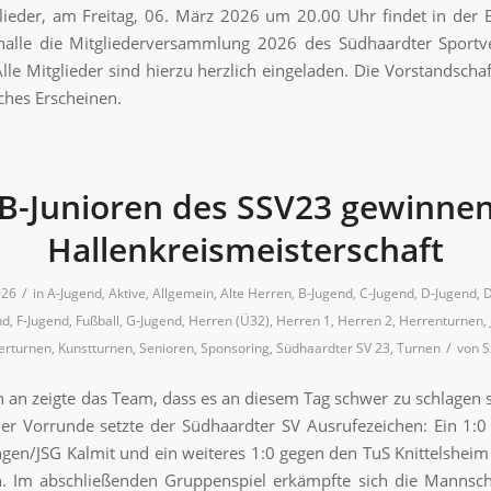
lieder, am Freitag, 06. März 2026 um 20.00 Uhr findet in der
alle die Mitgliederversammlung 2026 des Südhaardter Sportv
 Alle Mitglieder sind hierzu herzlich eingeladen. Die Vorstandschaf
iches Erscheinen.
B-Junioren des SSV23 gewinne
Hallenkreismeisterschaft
/
026
in
A-Jugend
,
Aktive
,
Allgemein
,
Alte Herren
,
B-Jugend
,
C-Jugend
,
D-Jugend
,
D
nd
,
F-Jugend
,
Fußball
,
G-Jugend
,
Herren (Ü32)
,
Herren 1
,
Herren 2
,
Herrenturnen
,
/
erturnen
,
Kunstturnen
,
Senioren
,
Sponsoring
,
Südhaardter SV 23
,
Turnen
von
S
 an zeigte das Team, dass es an diesem Tag schwer zu schlagen 
er Vorrunde setzte der Südhaardter SV Ausrufezeichen: Ein 1:
gen/JSG Kalmit und ein weiteres 1:0 gegen den TuS Knittelsheim
. Im abschließenden Gruppenspiel erkämpfte sich die Mannsch