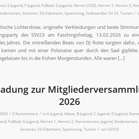
nen
,
E-Jugend
,
F-Jugend
,
Fußball
,
G-Jugend
,
Herren (Ü32)
,
Herren 1
,
Herren 2
,
Her
/
inderturnen
,
Senioren
,
SG Edesheim
,
Sponsoring
,
Südhaardter SV 23
,
Turnen
stische Lichtershow, originelle Verkleidungen und beste Stimm
ingsparty des SSV23 am Faschingsfreitag, 13.02.2026 zu ei
des Jahres. Die mitreißenden Beats von DJ Rotte sorgten dafür, d
kamen und mit einer Polonaise quer durch den Saal gipfelte.
usgelassen bis in die frühen Morgenstunden. Alle waren […]
ladung zur Mitgliederversamm
2026
/
/
 2026
0 Kommentare
in
A-Jugend
,
Aktive
,
B-Jugend
,
C-Jugend
,
D-Jugend
,
Dame
gend
,
Fußball
,
G-Jugend
,
Herren 1
,
Herren 2
,
Herrenturnen
,
Jugend
,
Kinderturnen
,
/
Senioren
,
SG Edesheim
,
Sponsoring
,
Turnen
von
SSV23