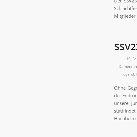
Der SSV23
Schlachtfe
Mitglieder
SSV2
19. F
Damentur
Jugend
,
Ohne Gegen
der Endrun
unsere Ju
stattfinde
Hochheim 