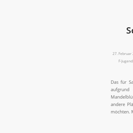
S
27. Februar
F-Jugend
Das für S
aufgrund 
Mandelblüt
andere Pl
möchten. Mi