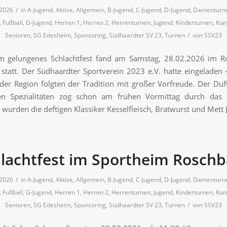
/
 2026
in
A-Jugend
,
Aktive
,
Allgemein
,
B-Jugend
,
C-Jugend
,
D-Jugend
,
Damenturn
,
Fußball
,
G-Jugend
,
Herren 1
,
Herren 2
,
Herrenturnen
,
Jugend
,
Kinderturnen
,
Kun
/
Senioren
,
SG Edesheim
,
Sponsoring
,
Südhaardter SV 23
,
Turnen
von
SSV23
m gelungenes Schlachtfest fand am Samstag, 28.02.2026 im R
statt. Der Südhaardter Sportverein 2023 e.V. hatte eingeladen 
der Region folgten der Tradition mit großer Vorfreude. Der Duft
ten Spezialitäten zog schon am frühen Vormittag durch das 
wurden die deftigen Klassiker Kesselfleisch, Bratwurst und Mett 
lachtfest im Sportheim Rosch
/
 2026
in
A-Jugend
,
Aktive
,
Allgemein
,
B-Jugend
,
C-Jugend
,
D-Jugend
,
Damenturn
,
Fußball
,
G-Jugend
,
Herren 1
,
Herren 2
,
Herrenturnen
,
Jugend
,
Kinderturnen
,
Kun
/
Senioren
,
SG Edesheim
,
Sponsoring
,
Südhaardter SV 23
,
Turnen
von
SSV23