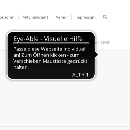
onsoren
Mitgliedschaft
Verein
Impressum
Du bist hier:
Startseite
/
SSV23