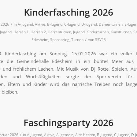
Kinderfasching 2026
/
r 2026
in
A-Jugend
,
Aktive
,
B-Jugend
,
C-Jugend
,
D-Jugend
,
Damenturnen
,
E-Juge
Jugend
,
Herren 1
,
Herren 2
,
Herrenturnen
,
Jugend
,
Kinderturnen
,
Kunstturnen
,
Se
/
Edesheim
,
Sponsoring
,
Turnen
von
SSV23
 Kinderfasching am Sonntag, 15.02.2026 war ein voller 
lte die Gemeindehalle Edesheim in ein buntes Meer aus 
s und fröhlichem Lachen. Mit Musik von DJ Rotte, Spielen, Auf
rden und Wurfsüßigkeiten sorgte der Sportverein für s
en. Eltern und Kinder wird das närrische Treiben noch lange
 bleiben.
Faschingsparty 2026
/
ebruar 2026
in
A-Jugend
,
Aktive
,
Allgemein
,
Alte Herren
,
B-Jugend
,
C-Jugend
,
D-