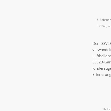
16. Februa
Fußball
,
G-
Der SSV23
verwande
Luftballon
SSV23-Ga
Kinderaug
Erinnerung
16. F