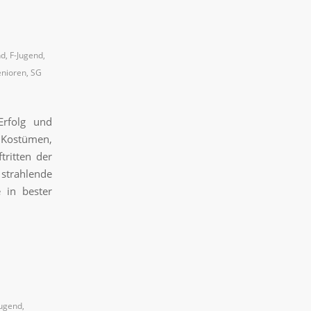
nd
,
F-Jugend
,
nioren
,
SG
Erfolg und
Kostümen,
tritten der
trahlende
 in bester
Jugend
,