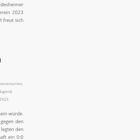
 Edesheimer
erein 2023
t freut sich
n
amenturnen
,
Jugend
,
SV23
sein würde.
0 gegen den
 legten den
aft ein 0:0