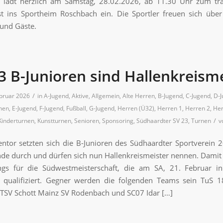
 lädt herzlich am Samstag, 28.02.2026, ab 11.30 Uhr zum trad
st ins Sportheim Roschbach ein. Die Sportler freuen sich über
 und Gäste.
3 B-Junioren sind Hallenkreisme
/
ebruar 2026
in
A-Jugend
,
Aktive
,
Allgemein
,
Alte Herren
,
B-Jugend
,
C-Jugend
,
D-
nen
,
E-Jugend
,
F-Jugend
,
Fußball
,
G-Jugend
,
Herren (Ü32)
,
Herren 1
,
Herren 2
,
Her
/
Kinderturnen
,
Kunstturnen
,
Senioren
,
Sponsoring
,
Südhaardter SV 23
,
Turnen
v
tor setzten sich die B-Junioren des Südhaardter Sportverein 2
de durch und dürfen sich nun Hallenkreismeister nennen. Damit
ngs für die Südwestmeisterschaft, die am SA, 21. Februar in
t, qualifiziert. Gegner werden die folgenden Teams sein TuS
TSV Schott Mainz SV Rodenbach und SC07 Idar […]