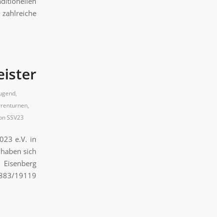
itionellen
 zahlreiche
ister
Jugend
,
renturnen
,
on
SSV23
023 e.V. in
 haben sich
 Eisenberg
 1883/19119