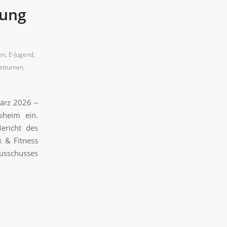
lung
en
,
E-Jugend
,
stturnen
,
März 2026 –
sheim ein.
ericht des
k & Fitness
Ausschusses