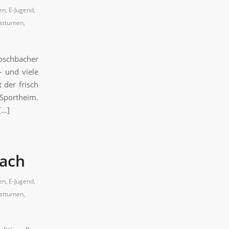
en
,
E-Jugend
,
stturnen
,
oschbacher
– und viele
 der frisch
Sportheim.
[…]
bach
en
,
E-Jugend
,
stturnen
,