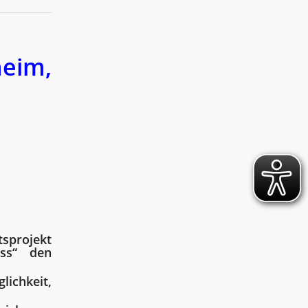
eim,
tsprojekt
uss“ den
lichkeit,