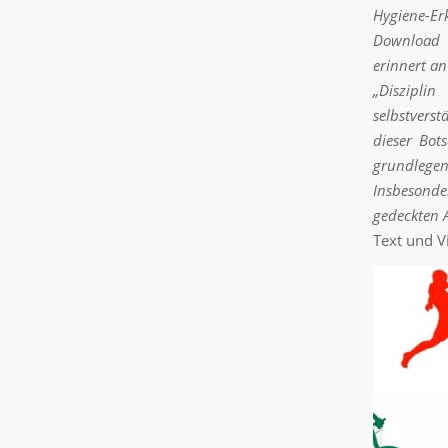
Hygiene-E
Download u
erinnert a
„Diszipli
selbstvers
dieser Bot
grundlegen
Insbesond
gedeckten A
Text und V