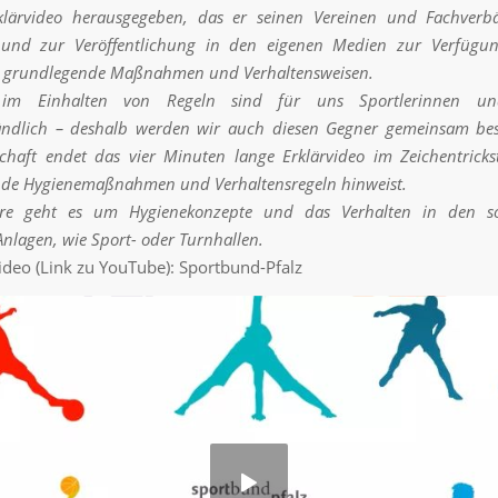
rklärvideo herausgegeben, das er seinen Vereinen und Fachver
nd zur Veröffentlichung in den eigenen Medien zur Verfügung
n grundlegende Maßnahmen und Verhaltensweisen.
n im Einhalten von Regeln sind für uns Sportlerinnen un
tändlich – deshalb werden wir auch diesen Gegner gemeinsam bes
schaft endet das vier Minuten lange Erklärvideo im Zeichentrickst
de Hygienemaßnahmen und Verhaltensregeln hinweist.
ere geht es um Hygienekonzepte und das Verhalten in den s
nlagen, wie Sport- oder Turnhallen.
ideo (Link zu YouTube): Sportbund-Pfalz