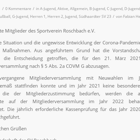
/
/
1
0 Kommentare
in
A-Jugend
,
Aktive
,
Allgemein
,
B-Jugend
,
C-Jugend
,
D-Jugen
/
ußball
,
G-Jugend
,
Herren 1
,
Herren 2
,
Jugend
,
Südhaardter SV 23
von
Fabian H
te Mitglieder des Sportverein Roschbach e.V.
le Situation und die ungewisse Entwicklung der Corona-Pandemi
 Maßnahmen. Aus angeführtem Grund hat die Vorstandsch
 die Entscheidung getroffen, die für den 21. März 202
rversammlung nach § 5 Abs. 2a COVM G abzusagen.
ergangene Mitgliederversammlung mit Neuwahlen im 
emäß stattfinden konnte und im Jahr 2021 keine besondere
, die der Mitgliederzustimmung bedürfen, werden die an
kte auf der Mitgliederversammlung im Jahr 2022 beha
et. Die jährlich erforderliche Kassenprüfung für das Jahr 20
chgeführt.
ichen Grüßen