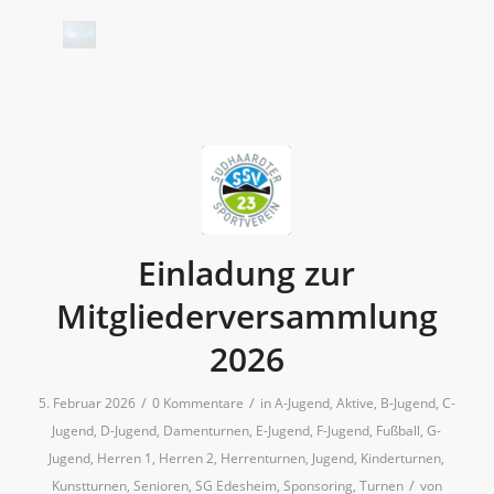
Einladung zur
Mitgliederversammlung
2026
/
/
5. Februar 2026
0 Kommentare
in
A-Jugend
,
Aktive
,
B-Jugend
,
C-
Jugend
,
D-Jugend
,
Damenturnen
,
E-Jugend
,
F-Jugend
,
Fußball
,
G-
Jugend
,
Herren 1
,
Herren 2
,
Herrenturnen
,
Jugend
,
Kinderturnen
,
/
Kunstturnen
,
Senioren
,
SG Edesheim
,
Sponsoring
,
Turnen
von