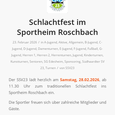
Schlachtfest im
Sportheim Roschbach
/
23. Februar 2026
in
A-Jugend
,
Aktive
,
Allgemein
,
B-Jugend
,
C-
Jugend
,
D-Jugend
,
Damenturnen
,
E-Jugend
,
F-Jugend
,
Fußball
,
G-
Jugend
,
Herren 1
,
Herren 2
,
Herrenturnen
,
Jugend
,
Kinderturnen
,
Kunstturnen
,
Senioren
,
SG Edesheim
,
Sponsoring
,
Südhaardter SV
/
23
,
Turnen
von
SSV23
Der SSV23 lädt herzlich am
Samstag, 28.02.2026
, ab
11.30 Uhr zum traditionellen Schlachtfest ins
Sportheim Roschbach ein.
Die Sportler freuen sich über zahlreiche Mitglieder und
Gäste.