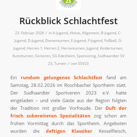
Rückblick Schlachtfest
/
23. Februar 2026
in
A-Jugend
,
Aktive
,
Allgemein
,
B-Jugend
,
C-
Jugend
,
D-Jugend
,
Damenturnen
,
E-Jugend
,
F-Jugend
,
Fußball
,
G-
Jugend
,
Herren 1
,
Herren 2
,
Herrenturnen
,
Jugend
,
Kinderturnen
,
Kunstturnen
,
Senioren
,
SG Edesheim
,
Sponsoring
,
Südhaardter SV
/
23
,
Turnen
von
SSV23
Ein
rundum gelungenes Schlachtfest
fand am
Samstag, 28.02.2026 im Roschbacher Sportheim statt.
Der Südhaardter Sportverein 2023 e.V. hatte
eingeladen – und viele Gäste aus der Region folgten
der Tradition mit großer Vorfreude. Der
Duft der
frisch zubereiteten Spezialitäten
zog schon am
frühen Vormittag durch das Sportheim. Angeboten
wurden die
deftigen Klassiker
Kesselfleisch,