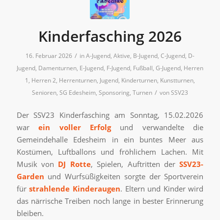
Kinderfasching 2026
/
16. Februar 2026
in
A-Jugend
,
Aktive
,
B-Jugend
,
C-Jugend
,
D-
Jugend
,
Damenturnen
,
E-Jugend
,
F-Jugend
,
Fußball
,
G-Jugend
,
Herren
1
,
Herren 2
,
Herrenturnen
,
Jugend
,
Kinderturnen
,
Kunstturnen
,
/
Senioren
,
SG Edesheim
,
Sponsoring
,
Turnen
von
SSV23
Der SSV23 Kinderfasching am Sonntag, 15.02.2026
war
ein voller Erfolg
und verwandelte die
Gemeindehalle Edesheim in ein buntes Meer aus
Kostümen, Luftballons und fröhlichem Lachen. Mit
Musik von
DJ Rotte
, Spielen, Auftritten der
SSV23-
Garden
und Wurfsüßigkeiten sorgte der Sportverein
für
strahlende Kinderaugen
. Eltern und Kinder wird
das närrische Treiben noch lange in bester Erinnerung
bleiben.