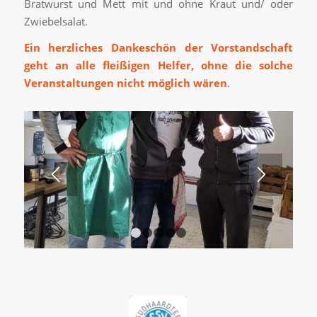
Bratwurst und Mett mit und ohne Kraut und/ oder
Zwiebelsalat.
Ein herzliches Dankeschön der Vorstandschaft
geht an alle fleißigen Helfer, ohne die solche
Veranstaltungen nicht möglich wären
.
1
2
3
4
5