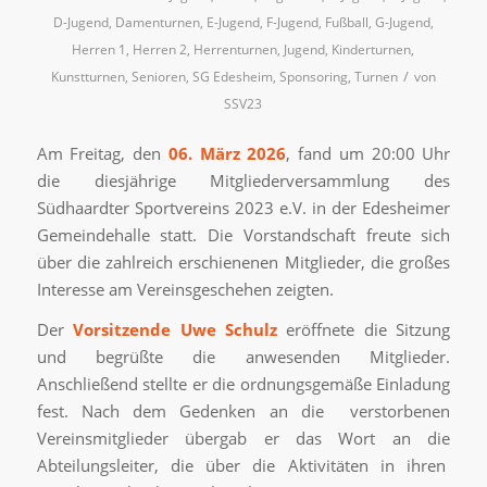
D-Jugend
,
Damenturnen
,
E-Jugend
,
F-Jugend
,
Fußball
,
G-Jugend
,
Herren 1
,
Herren 2
,
Herrenturnen
,
Jugend
,
Kinderturnen
,
/
Kunstturnen
,
Senioren
,
SG Edesheim
,
Sponsoring
,
Turnen
von
SSV23
Am Freitag, den
06. März 2026
, fand um 20:00 Uhr
die diesjährige Mitgliederversammlung des
Südhaardter Sportvereins 2023 e.V. in der Edesheimer
Gemeindehalle statt. Die Vorstandschaft freute sich
über die zahlreich erschienenen Mitglieder, die großes
Interesse am Vereinsgeschehen zeigten.
Der
Vorsitzende Uwe Schulz
eröffnete die Sitzung
und begrüßte die anwesenden Mitglieder.
Anschließend stellte er die ordnungsgemäße Einladung
fest. Nach dem Gedenken an die verstorbenen
Vereinsmitglieder übergab er das Wort an die
Abteilungsleiter, die über die Aktivitäten in ihren