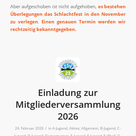
Aber aufgeschoben ist nicht aufgehoben,
es bestehen
Überlegungen das Schlachtfest in den November
zu verlegen
.
Einen genauen Termin werden wir
rechtzeitig bekanntgegeben.
Einladung zur
Mitgliederversammlung
2026
/
24. Februar 2026
in
A-Jugend
,
Aktive
,
Allgemein
,
B-Jugend
,
C-
Jugend
,
D-Jugend
,
Damenturnen
,
E-Jugend
,
F-Jugend
,
Fußball
,
G-