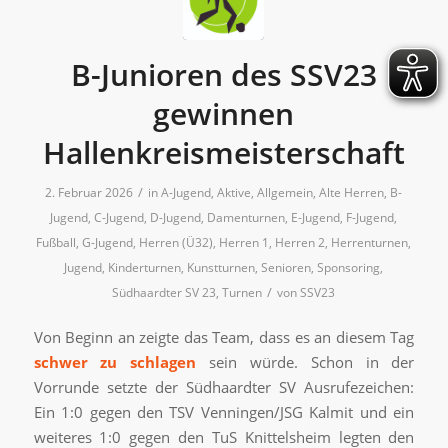
B-Junioren des SSV23
gewinnen
Hallenkreismeisterschaft
/
2. Februar 2026
in
A-Jugend
,
Aktive
,
Allgemein
,
Alte Herren
,
B-
Jugend
,
C-Jugend
,
D-Jugend
,
Damenturnen
,
E-Jugend
,
F-Jugend
,
Fußball
,
G-Jugend
,
Herren (Ü32)
,
Herren 1
,
Herren 2
,
Herrenturnen
,
Jugend
,
Kinderturnen
,
Kunstturnen
,
Senioren
,
Sponsoring
,
/
Südhaardter SV 23
,
Turnen
von
SSV23
Von Beginn an zeigte das Team, dass es an diesem Tag
schwer zu schlagen
sein würde. Schon in der
Vorrunde setzte der Südhaardter SV Ausrufezeichen:
Ein 1:0 gegen den TSV Venningen/JSG Kalmit und ein
weiteres 1:0 gegen den TuS Knittelsheim legten den