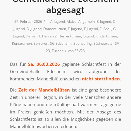
abgesagt
/
27. Februar 2026
in
A-Jugend
,
Aktive
,
Allgemein
,
B-Jugend
,
C-
Jugend
,
D-Jugend
,
Damenturnen
,
E-Jugend
,
F-Jugend
,
Fußball
,
G-
Jugend
,
Herren 1
,
Herren 2
,
Herrenturnen
,
Jugend
,
Kinderturnen
,
Kunstturnen
,
Senioren
,
SG Edesheim
,
Sponsoring
,
Südhaardter SV
/
23
,
Turnen
von
SSV23
Das für
Sa, 06.03.2026
geplante Schlachtfest in der
Gemeindehalle Edesheim wird aufgrund der
kommenden Mandelblütenwochen
nicht stattfinden
.
Die
Zeit der Mandelblüten
ist eine ganz besondere
Zeit in unserer Region, in der viele Menschen andere
Pläne haben und die frühlingshaft warmen Tage gerne
im Freien genießen möchten. Mit der Absage des
Schlachtfests ist so allen die Möglichkeit gegeben die
Mandelblütenwochen zu erleben.