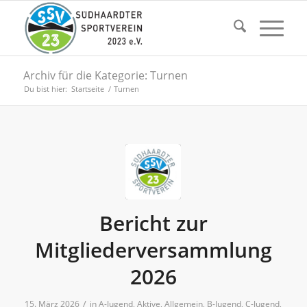
Archiv für die Kategorie: Turnen
Du bist hier:
Startseite
/
Turnen
Bericht zur
Mitgliederversammlung
2026
/
15. März 2026
in
A-Jugend
,
Aktive
,
Allgemein
,
B-Jugend
,
C-Jugend
,