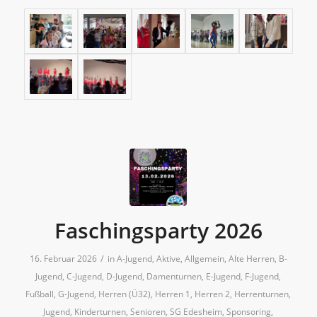
Faschingsparty 2026
/
16. Februar 2026
in
A-Jugend
,
Aktive
,
Allgemein
,
Alte Herren
,
B-
Jugend
,
C-Jugend
,
D-Jugend
,
Damenturnen
,
E-Jugend
,
F-Jugend
,
Fußball
,
G-Jugend
,
Herren (Ü32)
,
Herren 1
,
Herren 2
,
Herrenturnen
,
Jugend
,
Kinderturnen
,
Senioren
,
SG Edesheim
,
Sponsoring
,