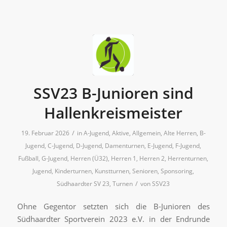
SSV23 B-Junioren sind
Hallenkreismeister
/
19. Februar 2026
in
A-Jugend
,
Aktive
,
Allgemein
,
Alte Herren
,
B-
Jugend
,
C-Jugend
,
D-Jugend
,
Damenturnen
,
E-Jugend
,
F-Jugend
,
Fußball
,
G-Jugend
,
Herren (Ü32)
,
Herren 1
,
Herren 2
,
Herrenturnen
,
Jugend
,
Kinderturnen
,
Kunstturnen
,
Senioren
,
Sponsoring
,
/
Südhaardter SV 23
,
Turnen
von
SSV23
Ohne Gegentor setzten sich die B-Junioren des
Südhaardter Sportverein 2023 e.V. in der Endrunde