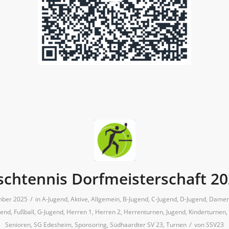
schtennis Dorfmeisterschaft 2
/
mber 2025
in
A-Jugend
,
Aktive
,
Allgemein
,
B-Jugend
,
C-Jugend
,
D-Jugend
,
Damen
gend
,
Fußball
,
G-Jugend
,
Herren 1
,
Herren 2
,
Herrenturnen
,
Jugend
,
Kinderturnen
,
/
Senioren
,
SG Edesheim
,
Sponsoring
,
Südhaardter SV 23
,
Turnen
von
SSV23