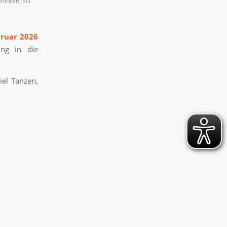
nioren
,
SG
bruar 2026
ing in die
iel Tanzen,