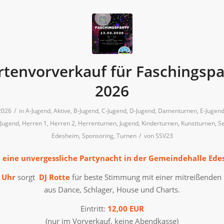
rtenvorverkauf für Faschingspa
2026
/
2026
in
A-Jugend
,
Aktive
,
B-Jugend
,
C-Jugend
,
D-Jugend
,
Damenturnen
,
E-Jugen
Jugend
,
Herren 1
,
Herren 2
,
Herrenturnen
,
Jugend
,
Kinderturnen
,
Kunstturnen
,
Se
/
Edesheim
,
Sponsoring
,
Turnen
von
SSV23
t eine unvergessliche Partynacht in der Gemeindehalle Ede
 Uhr
sorgt
DJ Rotte
für beste Stimmung mit einer mitreißenden
aus Dance, Schlager, House und Charts.
Eintritt:
12,00 EUR
(nur im Vorverkauf, keine Abendkasse)