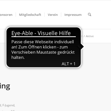
onsoren
Mitgliedschaft
Verein
Impressum
Du bist hier:
Startseite
/
Fußball
/
Aktive
ing
d
,
F-Jugend
,