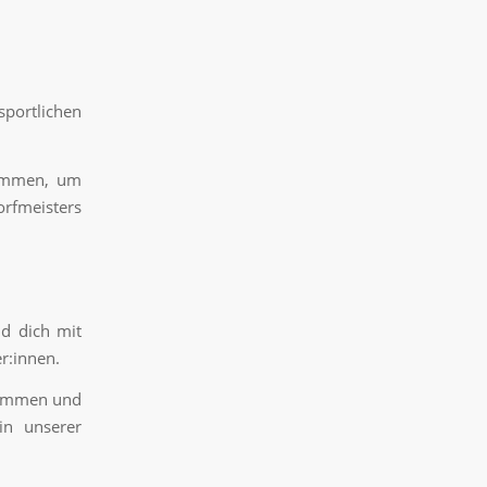
sportlichen
lkommen, um
orfmeisters
nd dich mit
r:innen.
usammen und
in unserer