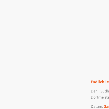
Endlich is
Der Südha
Dorfmeiste
Datum:
Sam