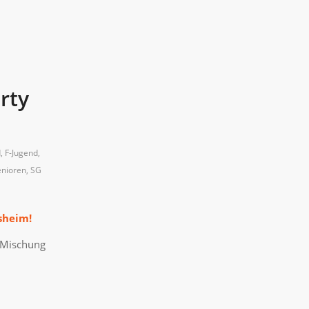
rty
d
,
F-Jugend
,
nioren
,
SG
sheim!
 Mischung