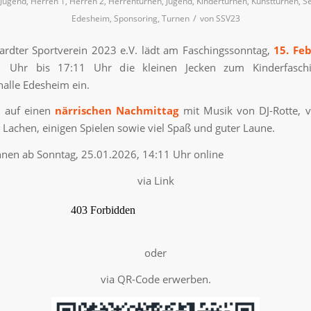
Jugend
,
Herren 1
,
Herren 2
,
Herrenturnen
,
Jugend
,
Kinderturnen
,
Kunstturnen
,
Se
/
Edesheim
,
Sponsoring
,
Turnen
von
SSV23
rdter Sportverein 2023 e.V. lädt am Faschingssonntag,
15. Fe
 Uhr bis 17:11 Uhr die kleinen Jecken zum Kinderfasch
alle Edesheim ein.
h auf einen
närrischen Nachmittag
mit Musik von DJ-Rotte, v
Lachen, einigen Spielen sowie viel Spaß und guter Laune.
nnen ab Sonntag, 25.01.2026, 14:11 Uhr online
via Link
oder
via QR-Code erwerben.