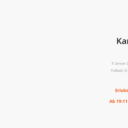
Ka
9. Januar 
Fußball
,
G-
Erleb
Ab 19:11