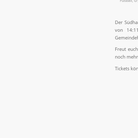
Fußball
,
G-
Der Südhaa
von 14:11
Gemeindeh
Freut euc
noch mehr 
Tickets kö