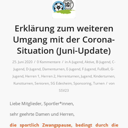
Erklärung zum weiteren
Umgang mit der Corona-
Situation (Juni-Update)
/
/
25. Juni 2020
0 Kommentare
in
A-Jugend
,
Aktive
,
B-Jugend
,
C-
Jugend
,
D-Jugend
,
Damenturnen
,
E-Jugend
,
F-Jugend
,
Fußball
,
G-
Jugend
,
Herren 1
,
Herren 2
,
Herrenturnen
,
Jugend
,
Kinderturnen
,
/
Kunstturnen
,
Senioren
,
SG Edesheim
,
Sponsoring
,
Turnen
von
SSV23
Liebe Mitglieder, Sportler*innen,
sehr geehrte Damen und Herren,
die sportlich Zwangspause, bedingt durch die