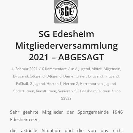
SG Edesheim
Mitgliederversammlung
2021 – ABGESAGT
/
/
4. Februar 2021
0 Kommentare
in
A-Jugend
,
Aktive
,
Allgemein
,
B-Jugend
,
C-Jugend
,
D-Jugend
,
Damenturnen
,
E-Jugend
,
F-Jugend
,
Fußball
,
G-Jugend
,
Herren 1
,
Herren 2
,
Herrenturnen
,
Jugend
,
/
Kinderturnen
,
Kunstturnen
,
Senioren
,
SG Edesheim
,
Turnen
von
SSV23
Sehr geehrte Mitglieder der Sportgemeinde 1946
Edesheim e.V.,
die aktuelle Situation und die von uns nicht