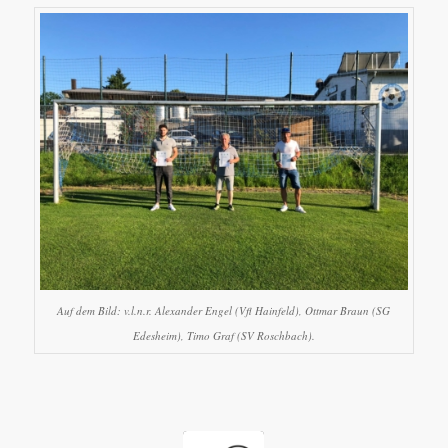
Auf dem Bild: v.l.n.r. Alexander Engel (Vfl Hainfeld), Ottmar Braun (SG
Edesheim), Timo Graf (SV Roschbach).