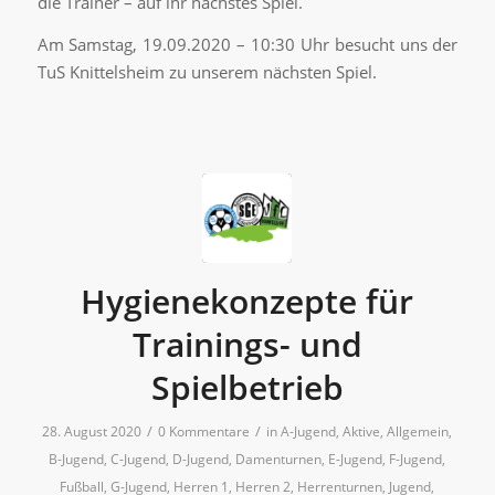
die Trainer – auf ihr nächstes Spiel.
Am Samstag, 19.09.2020 – 10:30 Uhr besucht uns der
TuS Knittelsheim zu unserem nächsten Spiel.
Hygienekonzepte für
Trainings- und
Spielbetrieb
/
/
28. August 2020
0 Kommentare
in
A-Jugend
,
Aktive
,
Allgemein
,
B-Jugend
,
C-Jugend
,
D-Jugend
,
Damenturnen
,
E-Jugend
,
F-Jugend
,
Fußball
,
G-Jugend
,
Herren 1
,
Herren 2
,
Herrenturnen
,
Jugend
,