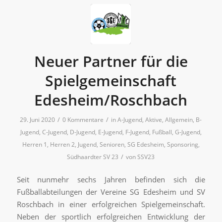
Neuer Partner für die
Spielgemeinschaft
Edesheim/Roschbach
/
/
29. Juni 2020
0 Kommentare
in
A-Jugend
,
Aktive
,
Allgemein
,
B-
Jugend
,
C-Jugend
,
D-Jugend
,
E-Jugend
,
F-Jugend
,
Fußball
,
G-Jugend
,
Herren 1
,
Herren 2
,
Jugend
,
Senioren
,
SG Edesheim
,
Sponsoring
,
/
Südhaardter SV 23
von
SSV23
Seit nunmehr sechs Jahren befinden sich die
Fußballabteilungen der Vereine SG Edesheim und SV
Roschbach in einer erfolgreichen Spielgemeinschaft.
Neben der sportlich erfolgreichen Entwicklung der