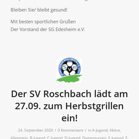
Bleiben Sie/ bleibt gesund!
Mit besten sportlichen Grüßen
Der Vorstand der SG Edesheim e.V.
Der SV Roschbach lädt am
27.09. zum Herbstgrillen
ein!
/
/
24. September 2020
0 Kommentare
in
A-Jugend
,
Aktive
,
Allgemein
,
B-Jugend
,
C-Jugend
,
D-Jugend
,
Damenturnen
,
E-Jugend
,
F-