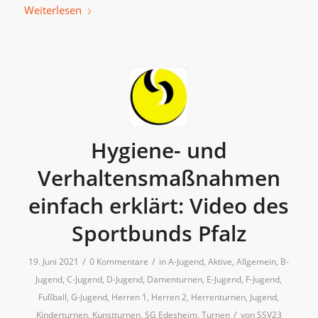
Weiterlesen
Hygiene- und
Verhaltensmaßnahmen
einfach erklärt: Video des
Sportbunds Pfalz
/
/
19. Juni 2021
0 Kommentare
in
A-Jugend
,
Aktive
,
Allgemein
,
B-
Jugend
,
C-Jugend
,
D-Jugend
,
Damenturnen
,
E-Jugend
,
F-Jugend
,
Fußball
,
G-Jugend
,
Herren 1
,
Herren 2
,
Herrenturnen
,
Jugend
,
/
Kinderturnen
,
Kunstturnen
,
SG Edesheim
,
Turnen
von
SSV23