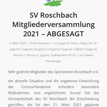
SV Roschbach
Mitgliederversammlung
2021 – ABGESAGT
/
/
9. März 2021
0 Kommentare
in
A-Jugend
,
Aktive
,
Allgemein
,
B-
Jugend
,
C-Jugend
,
D-Jugend
,
E-Jugend
,
F-Jugend
,
Fußball
,
G-Jugend
,
/
Herren 1
,
Herren 2
,
Jugend
,
Südhaardter SV 23
von
Fabian
Hemberger
Sehr geehrte Mitglieder des Sportverein Roschbach e.V.
die aktuelle Situation und die ungewisse Entwicklung
der Corona-Pandemie erfordern besondere
Maßnahmen. Aus angeführtem Grund hat die
Vorstandschaft des SV Roschbach die Entscheidung
getroffen, die für den 21. März 2021 geplante