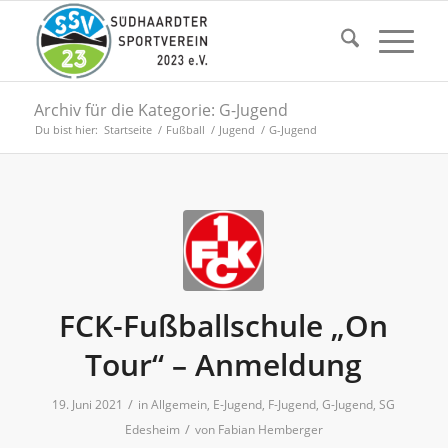
Archiv für die Kategorie: G-Jugend
Du bist hier:
Startseite
/
Fußball
/
Jugend
/
G-Jugend
FCK-Fußballschule „On
Tour“ – Anmeldung
/
19. Juni 2021
in
Allgemein
,
E-Jugend
,
F-Jugend
,
G-Jugend
,
SG
/
Edesheim
von
Fabian Hemberger