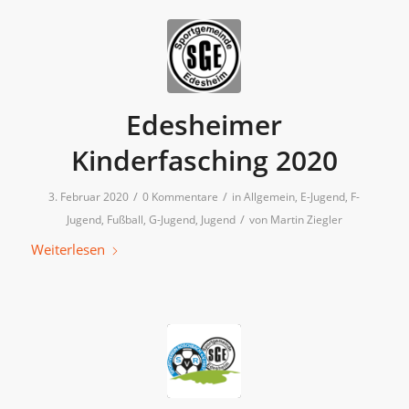
Edesheimer
Kinderfasching 2020
/
/
3. Februar 2020
0 Kommentare
in
Allgemein
,
E-Jugend
,
F-
/
Jugend
,
Fußball
,
G-Jugend
,
Jugend
von
Martin Ziegler
Weiterlesen