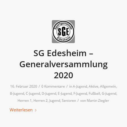
SG Edesheim –
Generalversammlung
2020
/
/
16. Februar 2020
0 Kommentare
in
A-Jugend
,
Aktive
,
Allgemein
,
B-Jugend
,
C-Jugend
,
D-Jugend
,
E-Jugend
,
F-Jugend
,
Fußball
,
G-Jugend
,
/
Herren 1
,
Herren 2
,
Jugend
,
Senioren
von
Martin Ziegler
Weiterlesen