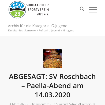
Archiv für die Kategorie: G-Jugend
Du bist hier:
Startseite
/
Fußball
/
Jugend
/
G-Jugend
ABGESAGT: SV Roschbach
– Paella-Abend am
14.03.2020
/
/
3. März 2020
0 Kommentare
in
A-Jugend
,
Aktive
,
Allgemein
,
B-