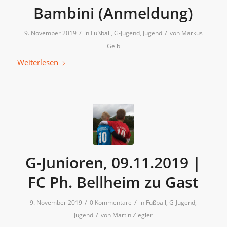
Bambini (Anmeldung)
/
/
9. November 2019
in
Fußball
,
G-Jugend
,
Jugend
von
Markus
Geib
Weiterlesen
G-Junioren, 09.11.2019 |
FC Ph. Bellheim zu Gast
/
/
9. November 2019
0 Kommentare
in
Fußball
,
G-Jugend
,
/
Jugend
von
Martin Ziegler