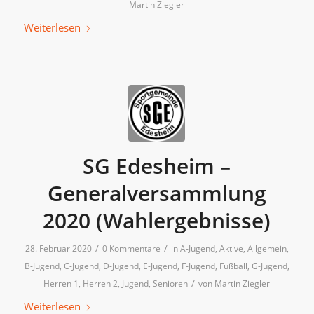
Martin Ziegler
Weiterlesen
SG Edesheim –
Generalversammlung
2020 (Wahlergebnisse)
/
/
28. Februar 2020
0 Kommentare
in
A-Jugend
,
Aktive
,
Allgemein
,
B-Jugend
,
C-Jugend
,
D-Jugend
,
E-Jugend
,
F-Jugend
,
Fußball
,
G-Jugend
,
/
Herren 1
,
Herren 2
,
Jugend
,
Senioren
von
Martin Ziegler
Weiterlesen