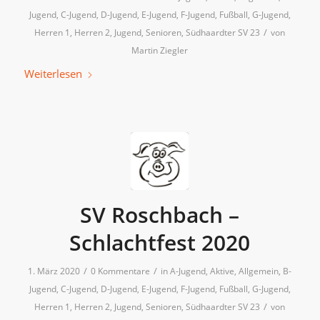
Jugend
,
C-Jugend
,
D-Jugend
,
E-Jugend
,
F-Jugend
,
Fußball
,
G-Jugend
,
/
Herren 1
,
Herren 2
,
Jugend
,
Senioren
,
Südhaardter SV 23
von
Martin Ziegler
Weiterlesen
SV Roschbach –
Schlachtfest 2020
/
/
1. März 2020
0 Kommentare
in
A-Jugend
,
Aktive
,
Allgemein
,
B-
Jugend
,
C-Jugend
,
D-Jugend
,
E-Jugend
,
F-Jugend
,
Fußball
,
G-Jugend
,
/
Herren 1
,
Herren 2
,
Jugend
,
Senioren
,
Südhaardter SV 23
von