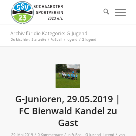
Archiv für die Kategorie: G-Jugend
Du bist hier:
Startseite
/
Fußball
/
Jugend
/
G-Jugend
G-Junioren, 29.05.2019 |
FC Bienwald Kandel zu
Gast
/
/
/
29. Mai 2019
0 Kommentare
in
Fußball
,
G-Jugend
,
Jugend
von