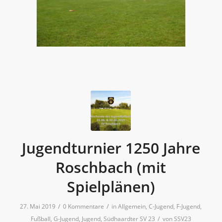
Jugendturnier 1250 Jahre
Roschbach (mit
Spielplänen)
/
/
27. Mai 2019
0 Kommentare
in
Allgemein
,
C-Jugend
,
F-Jugend
,
/
Fußball
,
G-Jugend
,
Jugend
,
Südhaardter SV 23
von
SSV23